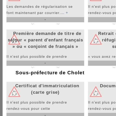
Les demandes de régularisation se
Il n'est plus p
font maintenant par courrier.
... +
rendez-vous po
procédure.
... +
-
La procédure est inactive en ce moment.
La procédure e
Première demande de titre de
Retrait 
séjour « parent d'enfant français
réfugi
» ou « conjoint de français »
s
Il n'est plus possible de prendre
« vous avez r
-
rendez-vous pour cette
pour venir retir
procédure.
... +
Sous-préfecture de Cholet
La procédure e
La procédure est inactive en ce moment.
Certificat d'immatriculation
Docume
(carte grise)
Il n'est plus possible de prendre
Il n'est plus p
rendez-vous pour cette
rendez-vous po
procédure.
... +
procédure.«
...
-