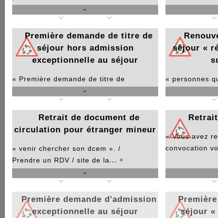
-
'réfugié ou pro
Première demande de titre de
Renouve
séjour hors admission
séjour « r
exceptionnelle au séjour
s
« Première demande de titre de
« personnes qu
-
sejour ». La prise de rendez-vous
... +
séjour et qui 
Retrait de document de
Retrait
circulation pour étranger mineur
« Vous avez r
convocation vo
« venir chercher son dcem ». /
Prendre un RDV / site de la
... +
-
Première demande d'admission
Première
exceptionnelle au séjour
séjour «