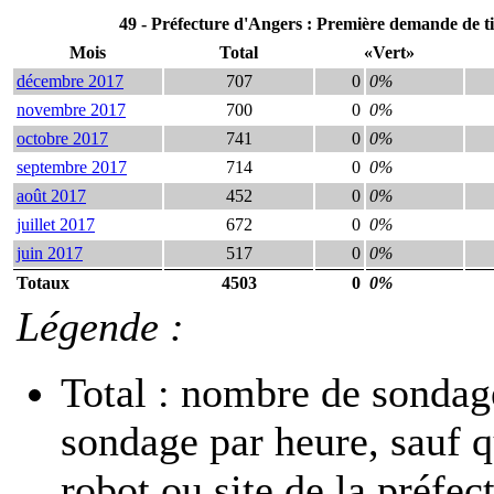
49 - Préfecture d'Angers : Première demande de ti
Mois
Total
«Vert»
décembre 2017
707
0
0%
novembre 2017
700
0
0%
octobre 2017
741
0
0%
septembre 2017
714
0
0%
août 2017
452
0
0%
juillet 2017
672
0
0%
juin 2017
517
0
0%
Totaux
4503
0
0%
Légende :
Total : nombre de sondage
sondage par heure, sauf 
robot ou site de la préfec