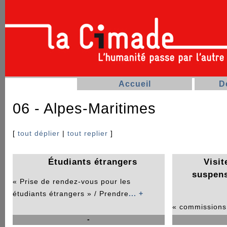
Accueil
D
06 - Alpes-Maritimes
[
tout déplier
|
tout replier
]
Étudiants étrangers
Visit
suspens
« Prise de rendez-vous pour les
étudiants étrangers » / Prendre
... +
« commissions
-
un RDV / site d