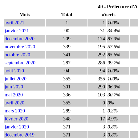
49 - Préfecture d'An
Mois
Total
«Vert»
avril 2021
1
1
100%
janvier 2021
90
31
34.4%
décembre 2020
209
174
83.3%
novembre 2020
339
195
57.5%
octobre 2020
341
292
85.6%
septembre 2020
287
286
99.7%
août 2020
94
94
100%
juillet 2020
355
355
100%
juin 2020
301
290
96.3%
mai 2020
336
103
30.7%
avril 2020
355
0
0%
mars 2020
289
1
0.3%
février 2020
348
17
4.9%
janvier 2020
371
3
0.8%
décembre 2019
371
3
0.8%