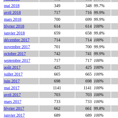
mai 2018
349
348
99.7%
avril 2018
717
716
99.9%
mars 2018
700
699
99.9%
février 2018
614
614
100%
janvier 2018
659
658
99.8%
décembre 2017
714
714
100%
novembre 2017
701
700
99.9%
octobre 2017
742
741
99.9%
septembre 2017
717
717
100%
août 2017
425
425
100%
juillet 2017
665
665
100%
juin 2017
698
698
100%
mai 2017
1141
1141
100%
avril 2017
703
703
100%
mars 2017
733
733
100%
février 2017
662
661
99.8%
janvier 2017
689
689
100%