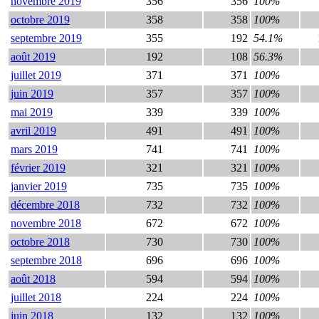
novembre 2019
356
356
100%
octobre 2019
358
358
100%
septembre 2019
355
192
54.1%
août 2019
192
108
56.3%
juillet 2019
371
371
100%
juin 2019
357
357
100%
mai 2019
339
339
100%
avril 2019
491
491
100%
mars 2019
741
741
100%
février 2019
321
321
100%
janvier 2019
735
735
100%
décembre 2018
732
732
100%
novembre 2018
672
672
100%
octobre 2018
730
730
100%
septembre 2018
696
696
100%
août 2018
594
594
100%
juillet 2018
224
224
100%
juin 2018
132
132
100%