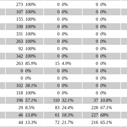
273
100%
0
0%
0
0%
107
100%
0
0%
0
0%
155
100%
0
0%
0
0%
330
100%
0
0%
0
0%
331
100%
0
0%
0
0%
263
100%
0
0%
0
0%
92
100%
0
0%
0
0%
342
100%
0
0%
0
0%
263
85.9%
15
4.9%
0
0%
0
0%
0
0%
0
0%
0
0%
0
0%
0
0%
102
38.1%
0
0%
0
0%
318
100%
0
0%
0
0%
196
57.1%
110
32.1%
37
10.8%
29
8.5%
83
24.4%
228
67.1%
46
13.8%
61
18.3%
227
68%
44
13.3%
72
21.7%
216
65.1%