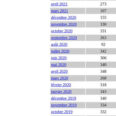
avril 2021
273
mars 2021
107
décembre 2020
155
novembre 2020
330
octobre 2020
331
septembre 2020
263
août 2020
92
juillet 2020
342
juin 2020
306
mai 2020
340
avril 2020
348
mars 2020
268
février 2020
318
janvier 2020
343
décembre 2019
340
novembre 2019
334
octobre 2019
332