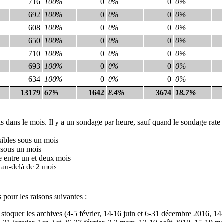
716
100%
0
0%
0
0%
692
100%
0
0%
0
0%
608
100%
0
0%
0
0%
650
100%
0
0%
0
0%
710
100%
0
0%
0
0%
693
100%
0
0%
0
0%
634
100%
0
0%
0
0%
13179
67%
1642
8.4%
3674
18.7%
s dans le mois. Il y a un sondage par heure, sauf quand le sondage rate 
sibles sous un mois
 sous un mois
e entre un et deux mois
 au-delà de 2 mois
 pour les raisons suivantes :
oquer les archives (4-5 février, 14-16 juin et 6-31 décembre 2016, 14-15