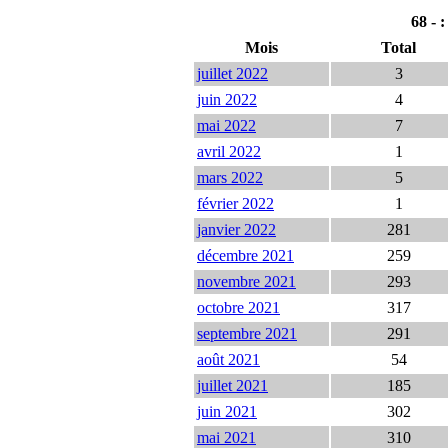
68 - 
Mois
Total
juillet 2022
3
juin 2022
4
mai 2022
7
avril 2022
1
mars 2022
5
février 2022
1
janvier 2022
281
décembre 2021
259
novembre 2021
293
octobre 2021
317
septembre 2021
291
août 2021
54
juillet 2021
185
juin 2021
302
mai 2021
310