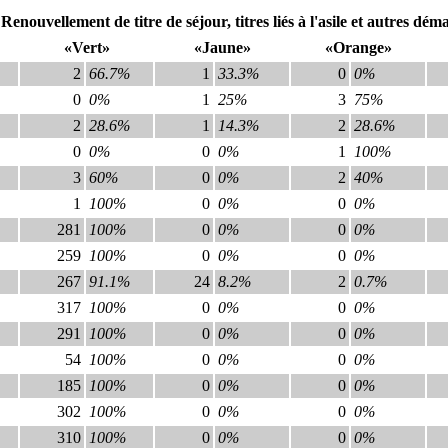
: Renouvellement de titre de séjour, titres liés à l'asile et autres dém
«Vert»
«Jaune»
«Orange»
2
66.7%
1
33.3%
0
0%
0
0%
1
25%
3
75%
2
28.6%
1
14.3%
2
28.6%
0
0%
0
0%
1
100%
3
60%
0
0%
2
40%
1
100%
0
0%
0
0%
281
100%
0
0%
0
0%
259
100%
0
0%
0
0%
267
91.1%
24
8.2%
2
0.7%
317
100%
0
0%
0
0%
291
100%
0
0%
0
0%
54
100%
0
0%
0
0%
185
100%
0
0%
0
0%
302
100%
0
0%
0
0%
310
100%
0
0%
0
0%