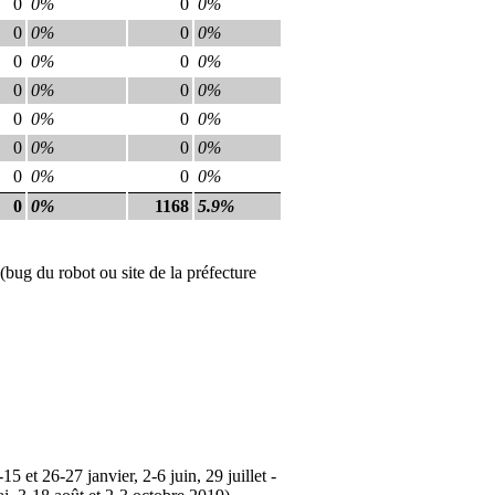
0
0%
0
0%
0
0%
0
0%
0
0%
0
0%
0
0%
0
0%
0
0%
0
0%
0
0%
0
0%
0
0%
0
0%
0
0%
1168
5.9%
(bug du robot ou site de la préfecture
 et 26-27 janvier, 2-6 juin, 29 juillet -