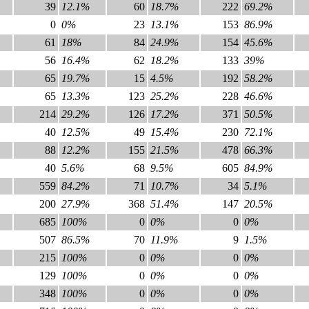
39
12.1%
60
18.7%
222
69.2%
0
0%
23
13.1%
153
86.9%
61
18%
84
24.9%
154
45.6%
56
16.4%
62
18.2%
133
39%
65
19.7%
15
4.5%
192
58.2%
65
13.3%
123
25.2%
228
46.6%
214
29.2%
126
17.2%
371
50.5%
40
12.5%
49
15.4%
230
72.1%
88
12.2%
155
21.5%
478
66.3%
40
5.6%
68
9.5%
605
84.9%
559
84.2%
71
10.7%
34
5.1%
200
27.9%
368
51.4%
147
20.5%
685
100%
0
0%
0
0%
507
86.5%
70
11.9%
9
1.5%
215
100%
0
0%
0
0%
129
100%
0
0%
0
0%
348
100%
0
0%
0
0%