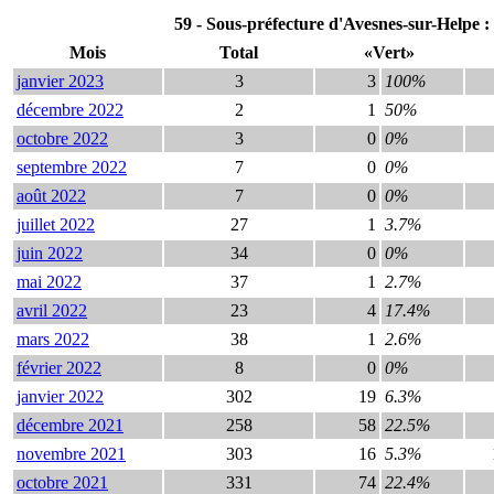
59 - Sous-préfecture d'Avesnes-sur-Helpe :
Mois
Total
«Vert»
janvier 2023
3
3
100%
décembre 2022
2
1
50%
octobre 2022
3
0
0%
septembre 2022
7
0
0%
août 2022
7
0
0%
juillet 2022
27
1
3.7%
juin 2022
34
0
0%
mai 2022
37
1
2.7%
avril 2022
23
4
17.4%
mars 2022
38
1
2.6%
février 2022
8
0
0%
janvier 2022
302
19
6.3%
décembre 2021
258
58
22.5%
novembre 2021
303
16
5.3%
octobre 2021
331
74
22.4%