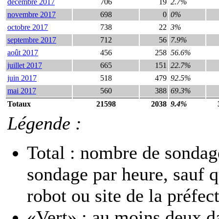
décembre 2017
706
19
2.7%
novembre 2017
698
0
0%
octobre 2017
738
22
3%
septembre 2017
712
56
7.9%
août 2017
456
258
56.6%
juillet 2017
665
151
22.7%
juin 2017
518
479
92.5%
mai 2017
560
388
69.3%
Totaux
21598
2038
9.4%
Légende :
Total : nombre de sondage
sondage par heure, sauf 
robot ou site de la préfec
«Vert» : au moins deux d