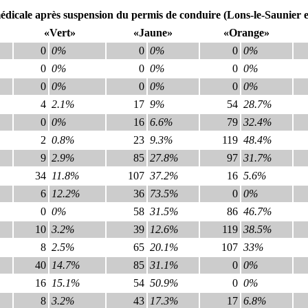
médicale après suspension du permis de conduire (Lons-le-Saunier 
«Vert»
«Jaune»
«Orange»
0
0%
0
0%
0
0%
0
0%
0
0%
0
0%
0
0%
0
0%
0
0%
4
2.1%
17
9%
54
28.7%
0
0%
16
6.6%
79
32.4%
2
0.8%
23
9.3%
119
48.4%
9
2.9%
85
27.8%
97
31.7%
34
11.8%
107
37.2%
16
5.6%
6
12.2%
36
73.5%
0
0%
0
0%
58
31.5%
86
46.7%
10
3.2%
39
12.6%
119
38.5%
8
2.5%
65
20.1%
107
33%
40
14.7%
85
31.1%
0
0%
16
15.1%
54
50.9%
0
0%
8
3.2%
43
17.3%
17
6.8%