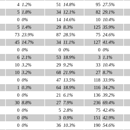
4
1.2%
51
14.8%
95
27.5%
5
1.8%
34
12.1%
82
29.1%
0
0%
14
14.6%
10
10.4%
5
1.4%
29
8.3%
125
35.9%
73
23.9%
87
28.5%
75
24.6%
45
14.7%
34
11.1%
127
41.4%
0
0%
0
0%
0
0%
6
2.1%
53
18.9%
3
1.1%
10
3.2%
29
9.2%
33
10.4%
10
3.2%
68
21.9%
27
8.7%
0
0%
47
13.5%
118
33.9%
1
0.3%
64
18.9%
116
34.2%
0
0%
21
6.1%
136
39.2%
30
8.8%
27
7.9%
236
69.4%
0
0%
5
2.8%
75
42.4%
0
0%
3
0.9%
151
42.9%
0
0%
36
10.3%
190
54.6%