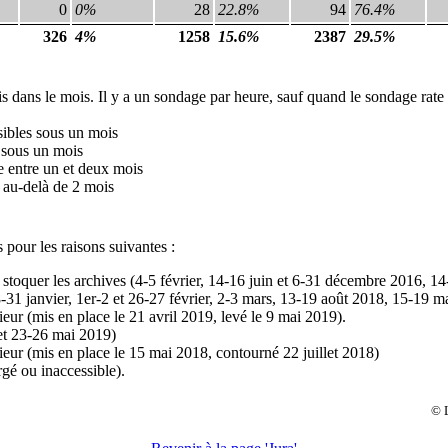
0
0%
28
22.8%
94
76.4%
326
4%
1258
15.6%
2387
29.5%
s dans le mois. Il y a un sondage par heure, sauf quand le sondage rate 
sibles sous un mois
 sous un mois
e entre un et deux mois
 au-delà de 2 mois
 pour les raisons suivantes :
oquer les archives (4-5 février, 14-16 juin et 6-31 décembre 2016, 14-15
31 janvier, 1er-2 et 26-27 février, 2-3 mars, 13-19 août 2018, 15-19 ma
rieur (mis en place le 21 avril 2019, levé le 9 mai 2019).
et 23-26 mai 2019)
rieur (mis en place le 15 mai 2018, contourné 22 juillet 2018)
rgé ou inaccessible).
© 