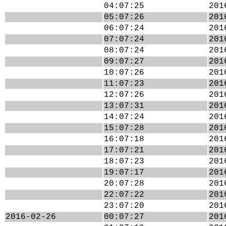
04:07:25
201
05:07:26
201
06:07:24
201
07:07:24
201
08:07:24
201
09:07:27
201
10:07:26
201
11:07:23
201
12:07:26
201
13:07:31
201
14:07:24
201
15:07:28
201
16:07:18
201
17:07:21
201
18:07:23
201
19:07:17
201
20:07:28
201
22:07:22
201
23:07:20
201
2016-02-26
00:07:27
201