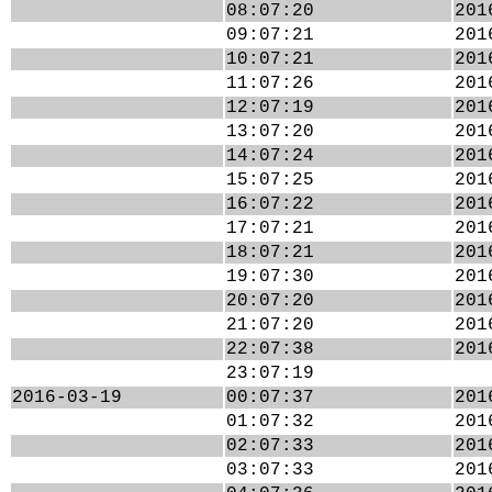
08:07:20
201
09:07:21
201
10:07:21
201
11:07:26
201
12:07:19
201
13:07:20
201
14:07:24
201
15:07:25
201
16:07:22
201
17:07:21
201
18:07:21
201
19:07:30
201
20:07:20
201
21:07:20
201
22:07:38
201
23:07:19
2016-03-19
00:07:37
201
01:07:32
201
02:07:33
201
03:07:33
201