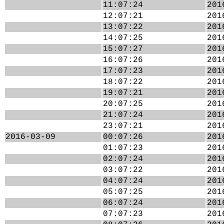
11:07:24
201
12:07:21
201
13:07:22
201
14:07:25
201
15:07:27
201
16:07:26
201
17:07:23
201
18:07:22
201
19:07:21
201
20:07:25
201
21:07:24
201
23:07:21
201
2016-03-09
00:07:26
201
01:07:23
201
02:07:24
201
03:07:22
201
04:07:24
201
05:07:25
201
06:07:24
201
07:07:23
201