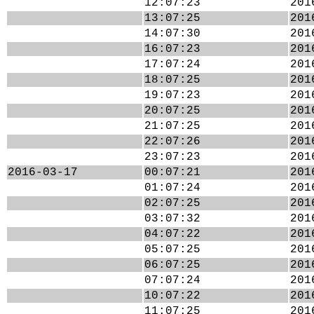
12:07:23
201
13:07:25
201
14:07:30
201
16:07:23
201
17:07:24
201
18:07:25
201
19:07:23
201
20:07:25
201
21:07:25
201
22:07:26
201
23:07:23
201
2016-03-17
00:07:21
201
01:07:24
201
02:07:25
201
03:07:32
201
04:07:22
201
05:07:25
201
06:07:25
201
07:07:24
201
10:07:22
201
11:07:25
201