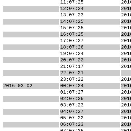
11:07:25
201
12:07:24
201
13:07:23
201
14:07:25
201
15:07:35
201
16:07:25
201
17:07:27
201
18:07:26
201
19:07:24
201
20:07:22
201
21:07:17
201
22:07:21
23:07:22
201
2016-03-02
00:07:24
201
01:07:27
201
02:07:26
201
03:07:23
201
04:07:27
201
05:07:22
201
06:07:23
201