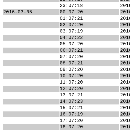
23:07:18
201
2016-03-05
00:07:20
201
01:07:21
201
02:07:20
201
03:07:19
201
04:07:22
201
05:07:20
201
06:07:21
201
07:07:20
201
08:07:21
201
09:07:20
201
10:07:20
201
11:07:20
201
12:07:20
201
13:07:21
201
14:07:23
201
15:07:21
201
16:07:19
201
17:07:20
201
18:07:20
201