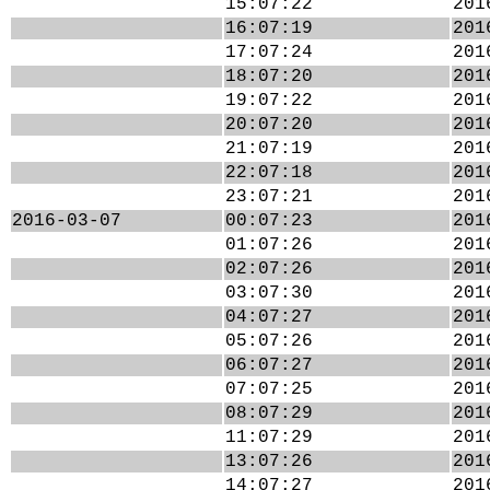
15:07:22
201
16:07:19
201
17:07:24
201
18:07:20
201
19:07:22
201
20:07:20
201
21:07:19
201
22:07:18
201
23:07:21
201
2016-03-07
00:07:23
201
01:07:26
201
02:07:26
201
03:07:30
201
04:07:27
201
05:07:26
201
06:07:27
201
07:07:25
201
08:07:29
201
11:07:29
201
13:07:26
201
14:07:27
201