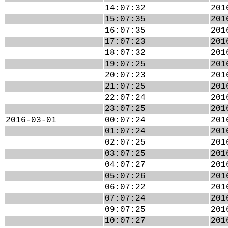
14:07:32
201
15:07:35
201
16:07:35
201
17:07:23
201
18:07:32
201
19:07:25
201
20:07:23
201
21:07:25
201
22:07:24
201
23:07:25
201
2016-03-01
00:07:24
201
01:07:24
201
02:07:25
201
03:07:25
201
04:07:27
201
05:07:26
201
06:07:22
201
07:07:24
201
09:07:25
201
10:07:27
201