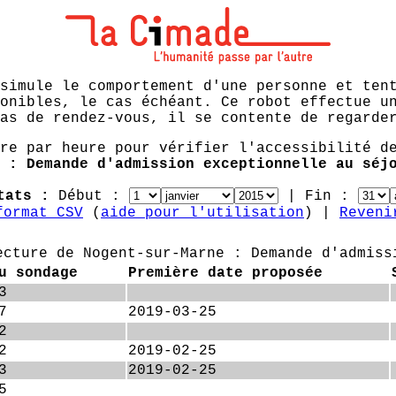
simule le comportement d'une personne et ten
onibles, le cas échéant. Ce robot effectue u
as de rendez-vous, il se contente de regarde
re par heure pour vérifier l'accessibilité d
 : Demande d'admission exceptionnelle au séj
ltats :
Début :
| Fin :
format CSV
(
aide pour l'utilisation
) |
Reveni
ecture de Nogent-sur-Marne : Demande d'admiss
u sondage
Première date proposée
3
7
2019-03-25
2
2
2019-02-25
3
2019-02-25
5