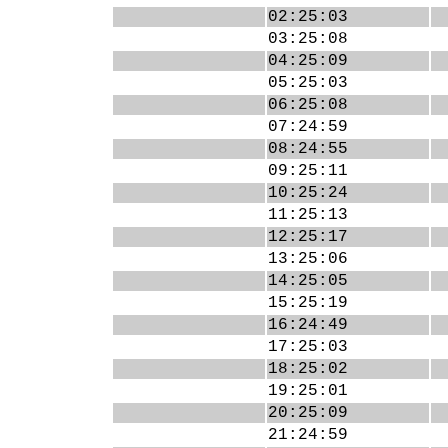
02:25:03
03:25:08
04:25:09
05:25:03
06:25:08
07:24:59
08:24:55
09:25:11
10:25:24
11:25:13
12:25:17
13:25:06
14:25:05
15:25:19
16:24:49
17:25:03
18:25:02
19:25:01
20:25:09
21:24:59