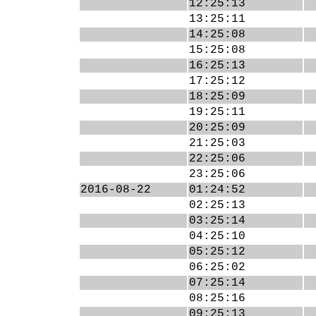
12:25:13
13:25:11
14:25:08
15:25:08
16:25:13
17:25:12
18:25:09
19:25:11
20:25:09
21:25:03
22:25:06
23:25:06
2016-08-22
01:24:52
02:25:13
03:25:14
04:25:10
05:25:12
06:25:02
07:25:14
08:25:16
09:25:13