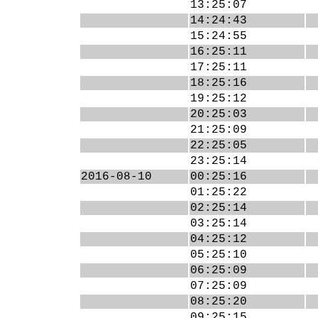
13:25:07
14:24:43
15:24:55
16:25:11
17:25:11
18:25:16
19:25:12
20:25:03
21:25:09
22:25:05
23:25:14
2016-08-10
00:25:16
01:25:22
02:25:14
03:25:14
04:25:12
05:25:10
06:25:09
07:25:09
08:25:20
09:25:15