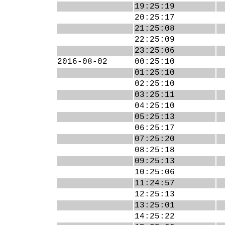
19:25:19
20:25:17
21:25:08
22:25:09
23:25:06
2016-08-02
00:25:10
01:25:10
02:25:10
03:25:11
04:25:10
05:25:13
06:25:17
07:25:20
08:25:18
09:25:13
10:25:06
11:24:57
12:25:13
13:25:01
14:25:22