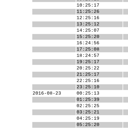
10:25:17
11:25:26
12:25:16
13:25:12
14:25:07
15:25:20
16:24:56
17:25:08
18:24:57
19:25:17
20:25:22
21:25:17
22:25:16
23:25:10
2016-08-23
00:25:13
01:25:39
02:25:25
03:25:21
04:25:19
05:25:20