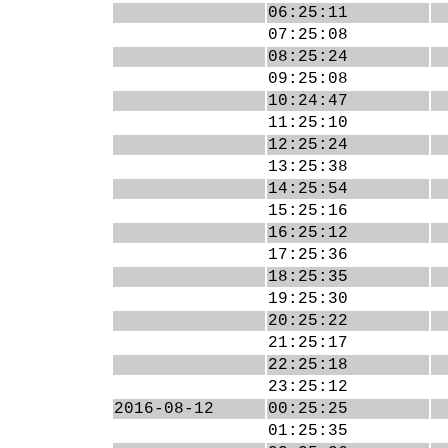
06:25:11
07:25:08
08:25:24
09:25:08
10:24:47
11:25:10
12:25:24
13:25:38
14:25:54
15:25:16
16:25:12
17:25:36
18:25:35
19:25:30
20:25:22
21:25:17
22:25:18
23:25:12
2016-08-12
00:25:25
01:25:35