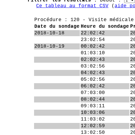
Filtrer les résultats :
Début :
Ce tableau au format CSV
(
aide p
Procédure : 120 - Visite médicale
Date du sondage
Heure du sondage
P
2018-10-18
22:02:42
2
23:02:54
2
2018-10-19
00:02:42
2
01:03:10
2
02:02:43
2
03:02:56
2
04:02:43
2
05:02:56
2
06:02:42
2
07:03:00
2
08:02:44
2
09:03:11
2
10:03:06
2
11:03:02
2
12:02:59
2
13:02:50
2